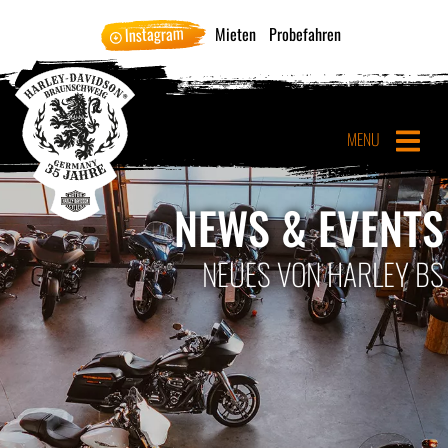
Instagram
Mieten
Probefahren
MENU
NEWS & EVENTS
NEUES VON HARLEY BS