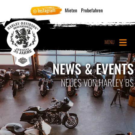
Instagram
Mieten
Probefahren
MENU
NEWS & EVENTS
NEUES VON HARLEY BS