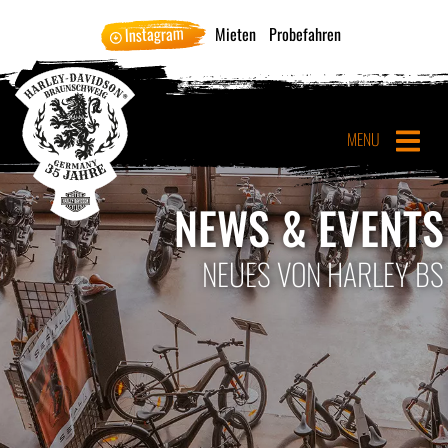
Instagram
Mieten
Probefahren
MENU
NEWS & EVENTS
NEUES VON HARLEY BS