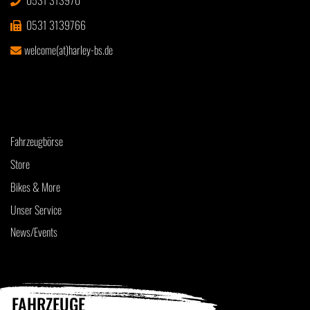
0531 313970
0531 3139766
welcome(at)harley-bs.de
Fahrzeugbörse
Store
Bikes & More
Unser Service
News/Events
FAHRZEUGE