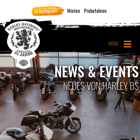
Instagram
Mieten
Probefahren
MENU
NEWS & EVENTS
NEUES VON HARLEY BS