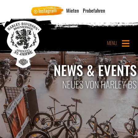
Instagram
Mieten
Probefahren
MENU
NEWS & EVENTS
NEUES VON HARLEY BS