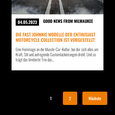
GOOD NEWS FROM MILWAUKEE
04.05.2023
DIE FAST JOHNNIE MODELLE DER ENTHUSIAST
MOTORCYCLE COLLECTION IST VORGESTELLT!
Eine Hommage an die Muscle-Car-Kultur, bei der sich alles um
Kraft, Stil und aufregende Customlackierungen dreht. Und so
trägt das limitierte Trio das…
1
2
Nächste