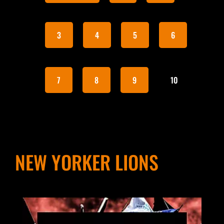
3
4
5
6
7
8
9
10
NEW YORKER LIONS