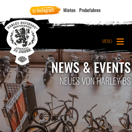
Instagram
Mieten
Probefahren
MENU
NEWS & EVENTS
NEUES VON HARLEY BS