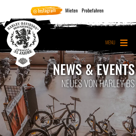
Instagram
Mieten
Probefahren
MENU
NEWS & EVENTS
NEUES VON HARLEY BS