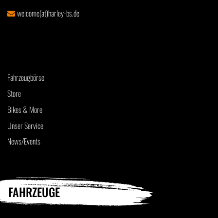
welcome(at)harley-bs.de
Fahrzeugbörse
Store
Bikes & More
Unser Service
News/Events
FAHRZEUGE