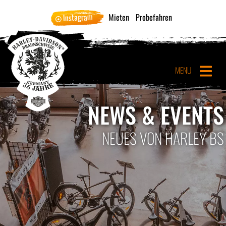
Instagram
Mieten
Probefahren
MENU
NEWS & EVENTS
NEUES VON HARLEY BS