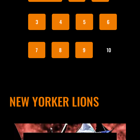
3
4
5
6
7
8
9
10
NEW YORKER LIONS