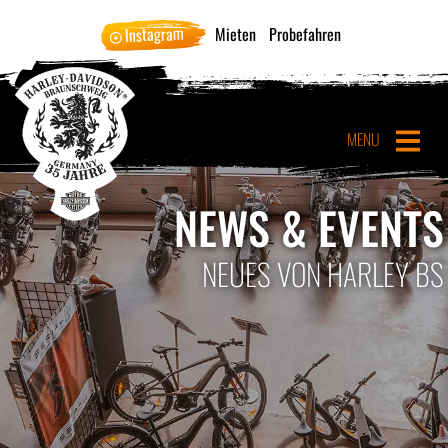
Instagram
Mieten
Probefahren
MENU
NEWS & EVENTS
NEUES VON HARLEY BS