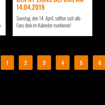
14.04.2019
Sonntag, den 14. April, sollten sich alle
.
Fans dick im Kalender markieren!
1
2
3
4
5
6