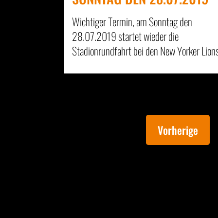
Wichtiger Termin, am Sonntag den
28.07.2019 startet wieder die
Stadionrundfahrt bei den New Yorker Lions
Vorherige