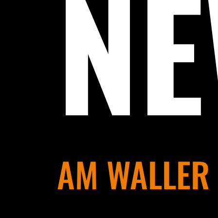
N
AM WALLER 