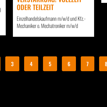
ODER TEILZEIT
0
Einzelhandelskaufmann m/w/d und Kfz.-
Mechaniker o. Mechatroniker m/w/d
3
4
5
6
7