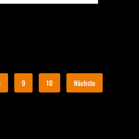
8
9
10
Nächste