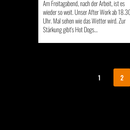
Am Freitagabend, nach der Arbeit, ist es
wieder so weit. Unser After Work ab 18.3
Uhr. Mal sehen wie das Wetter wird. Zur
Stärkung gibt's Hot Dogs…
1
2