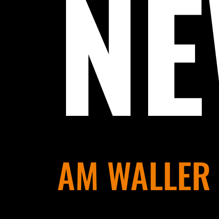
N
AM WALLER 