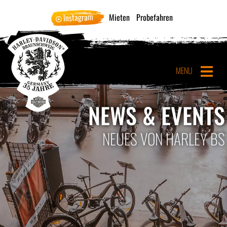
Instagram
Mieten
Probefahren
MENU
NEWS & EVENTS
NEUES VON HARLEY BS