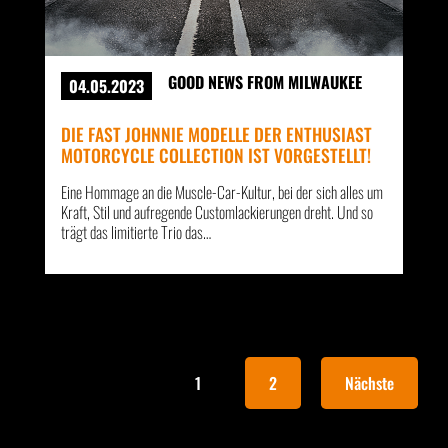
GOOD NEWS FROM MILWAUKEE
04.05.2023
DIE FAST JOHNNIE MODELLE DER ENTHUSIAST
MOTORCYCLE COLLECTION IST VORGESTELLT!
Eine Hommage an die Muscle-Car-Kultur, bei der sich alles um
Kraft, Stil und aufregende Customlackierungen dreht. Und so
trägt das limitierte Trio das…
1
2
Nächste