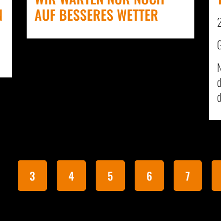
N
AUF BESSERES WETTER
2
G
N
d
3
4
5
6
7