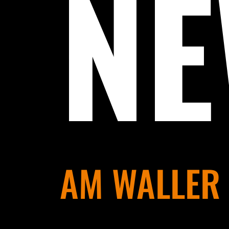
N
AM WALLER 