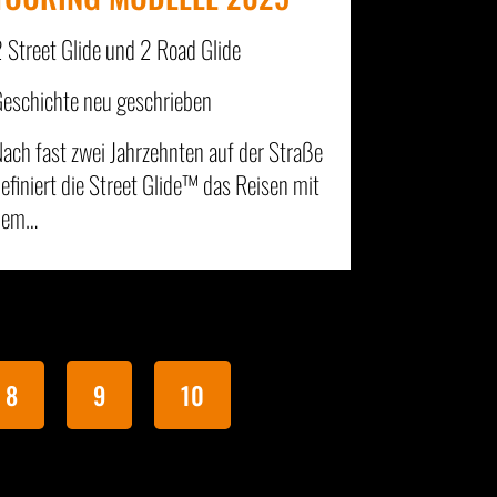
 Street Glide und 2 Road Glide
eschichte neu geschrieben
ach fast zwei Jahrzehnten auf der Straße
efiniert die Street Glide™ das Reisen mit
dem…
8
9
10