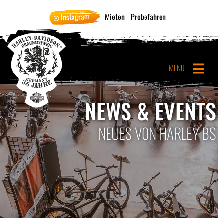
Instagram
Mieten
Probefahren
MENU
NEWS & EVENTS
NEUES VON HARLEY BS