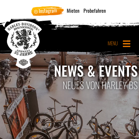
Instagram
Mieten
Probefahren
MENU
NEWS & EVENTS
NEUES VON HARLEY BS