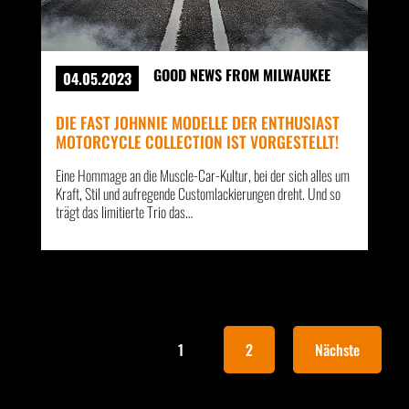
GOOD NEWS FROM MILWAUKEE
04.05.2023
DIE FAST JOHNNIE MODELLE DER ENTHUSIAST
MOTORCYCLE COLLECTION IST VORGESTELLT!
Eine Hommage an die Muscle-Car-Kultur, bei der sich alles um
Kraft, Stil und aufregende Customlackierungen dreht. Und so
trägt das limitierte Trio das…
1
2
Nächste