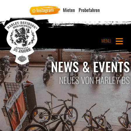
Instagram
Mieten
Probefahren
MENU
NEWS & EVENTS
NEUES VON HARLEY BS