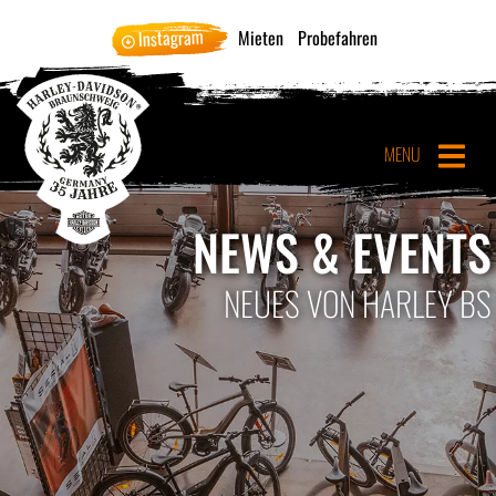
Instagram
Mieten
Probefahren
MENU
NEWS & EVENTS
NEUES VON HARLEY BS