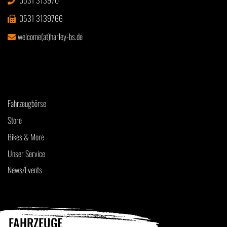
0531 313970
0531 3139766
welcome(at)harley-bs.de
Fahrzeugbörse
Store
Bikes & More
Unser Service
News/Events
FAHRZEUGE