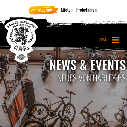
Instagram
Mieten
Probefahren
MENU
NEWS & EVENTS
NEUES VON HARLEY BS