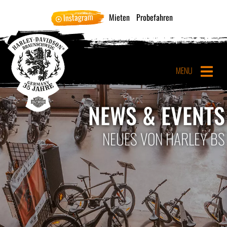
Instagram
Mieten
Probefahren
MENU
NEWS & EVENTS
NEUES VON HARLEY BS