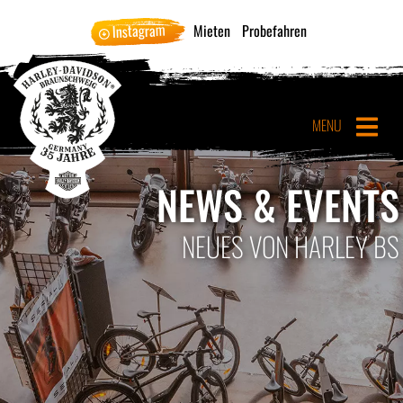
Instagram
Mieten
Probefahren
MENU
NEWS & EVENTS
NEUES VON HARLEY BS