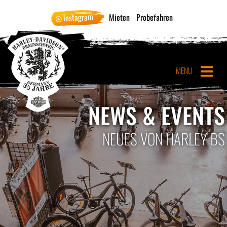
Instagram
Mieten
Probefahren
MENU
NEWS & EVENTS
NEUES VON HARLEY BS