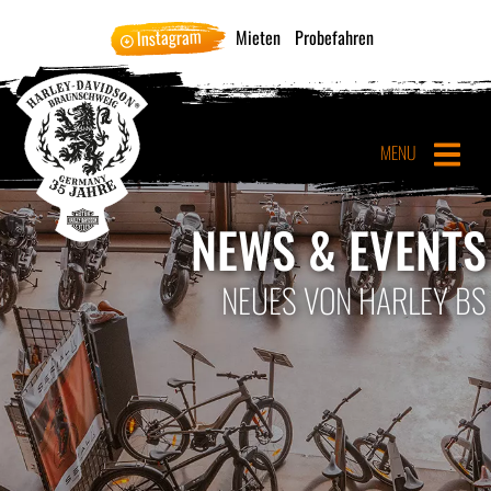
Instagram
Mieten
Probefahren
MENU
NEWS & EVENTS
NEUES VON HARLEY BS