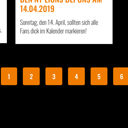
14.04.2019
Sonntag, den 14. April, sollten sich alle
.
Fans dick im Kalender markieren!
1
2
3
4
5
6