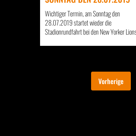
Wichtiger Termin, am Sonntag den
28.07.2019 startet wieder die
Stadionrundfahrt bei den New Yorker Lions
Vorherige