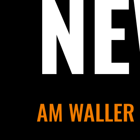
N
AM WALLER 