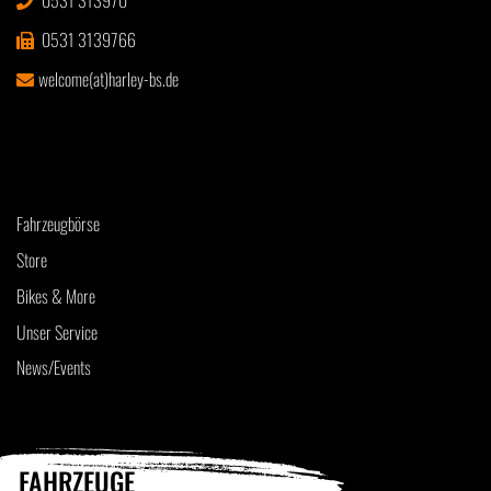
0531 313970
0531 3139766
welcome(at)harley-bs.de
Fahrzeugbörse
Store
Bikes & More
Unser Service
News/Events
FAHRZEUGE