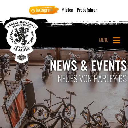
Instagram
Mieten
Probefahren
MENU
NEWS & EVENTS
NEUES VON HARLEY BS