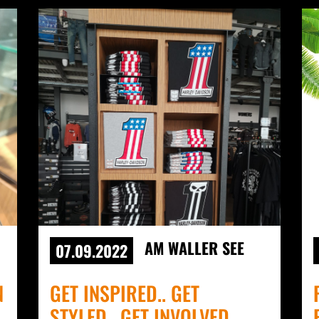
AM WALLER SEE
07.09.2022
N
GET INSPIRED.. GET
,
STYLED.. GET INVOLVED..