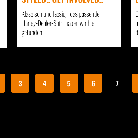
Klassisch und lässig - das passende
D
Harley-Dealer-Shirt haben wir hier
a
gefunden.
d
3
4
5
6
7