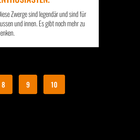
iese Zwerge sind legendär und sind für
ussen und innen. Es gibt noch mehr zu
enken.
8
9
10