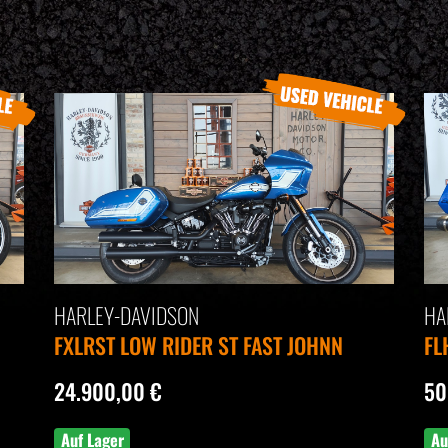
HARLEY-DAVIDSON
HA
FXLRST LOW RIDER ST FAST JOHNN
FL
24.900,00 €
50
Auf Lager
Au