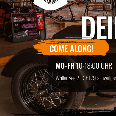
DE
Previous
COME ALONG!
MO-FR
10-18:00 UH
Waller See 2 • 38179 Schwülpe