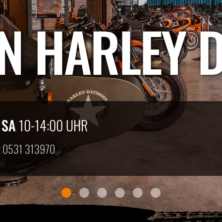
IN HARLEY 
R
SA
10-14:00 UHR
r
0531 313970