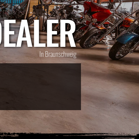
DEALER
Next
In Braunschweig