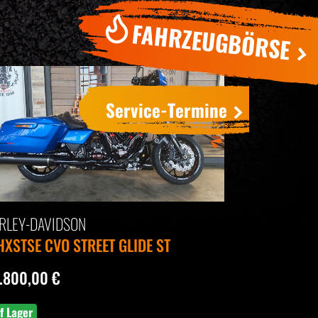
FAHRZEUGBÖRSE
Service-Termine
RLEY-DAVIDSON
HXSTSE CVO STREET GLIDE ST
.800,00 €
f Lager