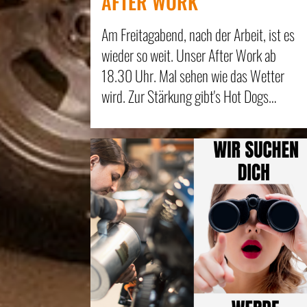
AFTER WORK
Am Freitagabend, nach der Arbeit, ist es
wieder so weit. Unser After Work ab
18.30 Uhr. Mal sehen wie das Wetter
wird. Zur Stärkung gibt's Hot Dogs…