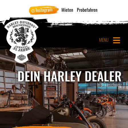
Instagram
Mieten
Probefahren
MENU
DEIN HARLEY DEALER
In Braunschweig